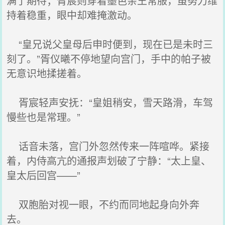
满了期待；胥宸则穿着墨色亲王常服，虽努力维
持着稳重，眼中却难掩激动。
“皇兄说父皇母后申时便到，现在已是未时三
刻了。”胥仪曦不停地望向宫门，手中的帕子被
无意识地揉搓着。
胥宸轻声安抚：“皇姐稍安，雪天路滑，车驾
慢些也是常理。”
话音未落，宫门外忽然传来一阵喧哗。紧接
着，内侍高亢的通报声划破了宁静：“太上皇、
皇太后回宫——”
双胞胎对视一眼，不约而同地起身向外奔
去。