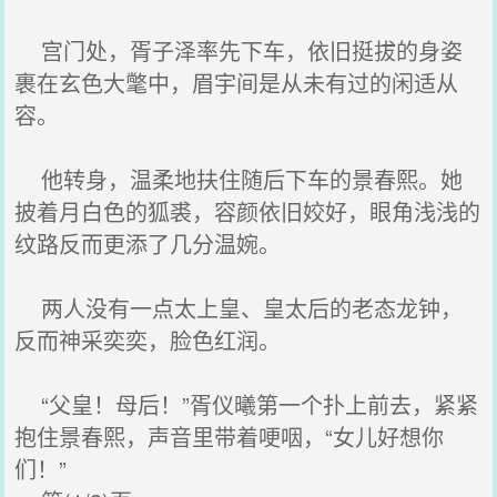
宫门处，胥子泽率先下车，依旧挺拔的身姿
裹在玄色大氅中，眉宇间是从未有过的闲适从
容。
他转身，温柔地扶住随后下车的景春熙。她
披着月白色的狐裘，容颜依旧姣好，眼角浅浅的
纹路反而更添了几分温婉。
两人没有一点太上皇、皇太后的老态龙钟，
反而神采奕奕，脸色红润。
“父皇！母后！”胥仪曦第一个扑上前去，紧紧
抱住景春熙，声音里带着哽咽，“女儿好想你
们！”