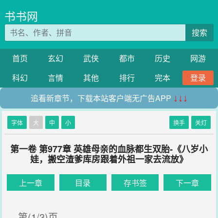
书书网
搜索
首页
玄幻
武侠
都市
历史
网游
科幻
言情
其他
排行
完本
登录
追看新章节，下载本站客户端无广告APP
↓↓↓
字体
大
中
小
换手
关灯
第一卷 第977章 英雄母亲的血脉都生双胎-《八岁小
娃，搬空渣爹库房跟着外祖一家去流放》
上一章
目录
存书签
下一章
第(1/3)页