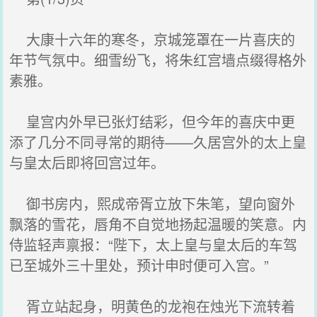
大康十六年的寒冬，京城笼罩在一片喜庆的
年节气氛中。细雪纷飞，将朱红宫墙点缀得格外
素雅。
皇宫内外早已张灯结彩，但今年的喜庆中更
添了几分不同寻常的期待——久居宫外的太上皇
与皇太后即将回宫过年。
御书房内，熙成帝胥立放下朱笔，望向窗外
飘落的雪花，唇角不自觉地扬起温暖的笑意。内
侍监轻声禀报：“陛下，太上皇与皇太后的车驾
已至城外三十里处，预计申时便可入宫。”
胥立站起身，明黄色的龙袍在烛光下流转着