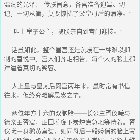
温润的光泽：“传朕旨意，各宫准备迎驾。切
记，一切从简，莫要惊扰了父皇母后的清净。”
“叫上皇子公主，随朕亲自到宫门迎接。”
话虽如此，整个皇宫还是沉浸在一种难以抑
制的喜悦中。宫人们奔走相告，每个人的脸上都
洋溢着真切的笑容。
太上皇与皇太后离宫两年来，虽时常有书信
往来，但终究难解思念之情。
两位年方十六的双胞胎——长公主胥仪曦与
德亲王胥宸，正围着廊下炭炉焦急地等待着。胥
仪曦一身鹅黄宫装，如同母后一般娇俏的脸上写