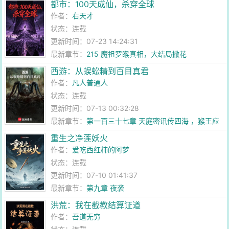
都市：100天成仙，杀穿全球
作者：
右天才
状态：连载
更新时间：07-23 14:24:31
最新章节：
215 魔祖罗睺真相，大结局撒花
西游：从蜈蚣精到百目真君
作者：
凡人普通人
状态：连载
更新时间：07-13 00:32:28
最新章节：
第一百三十七章 天庭密讯传四海 ，猴王应
劫登龙宫
重生之净莲妖火
作者：
爱吃西红柿的阿梦
状态：连载
更新时间：07-10 01:41:37
最新章节：
第九章 夜袭
洪荒：我在截教结算证道
作者：
吾道无穷