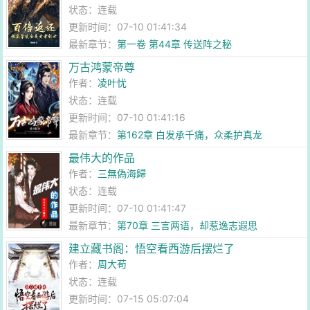
状态：连载
更新时间：07-10 01:41:34
最新章节：
第一卷 第44章 传送阵之秘
万古鸿蒙帝尊
作者：
凌叶忧
状态：连载
更新时间：07-10 01:41:16
最新章节：
第162章 白发承千痛，众柔护真龙
最伟大的作品
作者：
三無偽海歸
状态：连载
更新时间：07-10 01:41:47
最新章节：
第70章 三言两语，却惹逸志遐思
建立藏书阁：悟空看西游后摆烂了
作者：
周大苟
状态：连载
更新时间：07-15 05:07:04